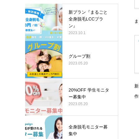
新プラン『まるごと
全身脱毛LCCプラ
ま
ン』
2023.10.1
グループ割
2023.05.20
新
20%OFF 学生モニタ
作
ー募集中
2023.05.20
全身脱毛モニター募
集中