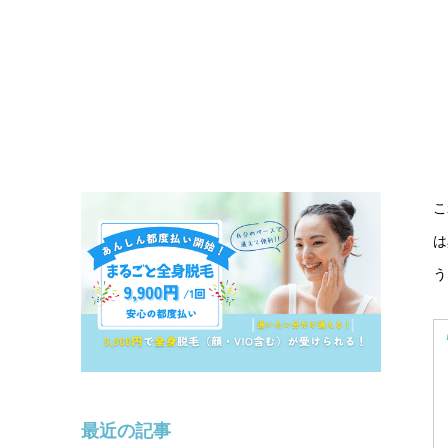
こ
は
う
最近の記事